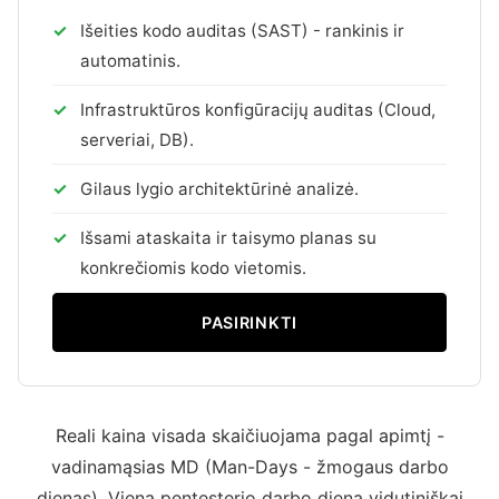
Išeities kodo auditas (SAST) - rankinis ir
automatinis.
Infrastruktūros konfigūracijų auditas (Cloud,
serveriai, DB).
Gilaus lygio architektūrinė analizė.
Išsami ataskaita ir taisymo planas su
konkrečiomis kodo vietomis.
PASIRINKTI
Reali kaina visada skaičiuojama pagal apimtį -
vadinamąsias MD (Man-Days - žmogaus darbo
dienas). Viena pentesterio darbo diena vidutiniškai