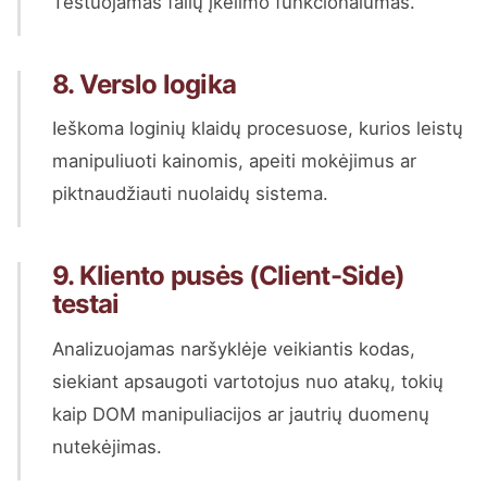
Testuojamas failų įkėlimo funkcionalumas.
8. Verslo logika
Ieškoma loginių klaidų procesuose, kurios leistų
manipuliuoti kainomis, apeiti mokėjimus ar
piktnaudžiauti nuolaidų sistema.
9. Kliento pusės (Client-Side)
testai
Analizuojamas naršyklėje veikiantis kodas,
siekiant apsaugoti vartotojus nuo atakų, tokių
kaip DOM manipuliacijos ar jautrių duomenų
nutekėjimas.