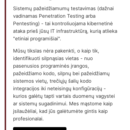
Sistemų pažeidžiamumų testavimas (dažnai
vadinamas Penetration Testing arba
Pentesting) - tai kontroliuojama kibernetinė
ataka prieš jūsų IT infrastruktūrą, kurią atlieka
"etiniai programišiai".
Mūsų tikslas nėra pakenkti, o kaip tik,
identifikuoti silpnąsias vietas - nuo
pasenusios programinės įrangos,
pažeidžiamo kodo, silpnų bei pažeidžiamų
sistemos vietų, trečiųjų šalių kodo
integracijos iki neteisingų konfigūracijų -
kurios galėtų tapti vartais duomenų vagystei
ar sistemų sugadinimui. Mes mąstome kaip
įsilaužėliai, kad jūs galėtumėte gintis kaip
profesionalai.