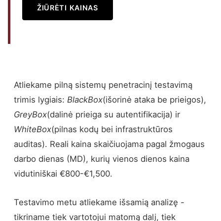
ŽIŪRĖTI KAINAS
Atliekame pilną sistemų penetracinį testavimą
trimis lygiais:
BlackBox
(išorinė ataka be prieigos),
GreyBox
(dalinė prieiga su autentifikacija) ir
WhiteBox
(pilnas kodų bei infrastruktūros
auditas). Reali kaina skaičiuojama pagal žmogaus
darbo dienas (MD), kurių vienos dienos kaina
vidutiniškai €800-€1,500.
Testavimo metu atliekame išsamią analizę -
tikriname tiek vartotojui matomą dalį, tiek