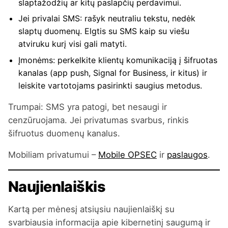
slaptažodžių ar kitų paslapčių perdavimui.
Jei privalai SMS: rašyk neutraliu tekstu, nedėk
slaptų duomenų. Elgtis su SMS kaip su viešu
atviruku kurį visi gali matyti.
Įmonėms: perkelkite klientų komunikaciją į šifruotas
kanalas (app push, Signal for Business, ir kitus) ir
leiskite vartotojams pasirinkti saugius metodus.
Trumpai: SMS yra patogi, bet nesaugi ir
cenzūruojama. Jei privatumas svarbus, rinkis
šifruotus duomenų kanalus.
Mobiliam privatumui –
Mobile OPSEC
ir
paslaugos
.
Naujienlaiškis
Kartą per mėnesį atsiųsiu naujienlaiškį su
svarbiausia informacija apie kibernetinį saugumą ir