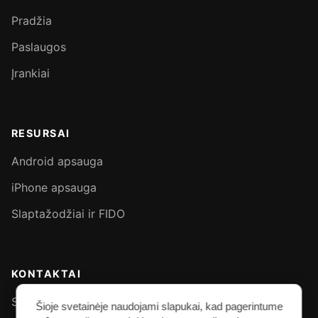
Pradžia
Paslaugos
Įrankiai
RESURSAI
Android apsauga
iPhone apsauga
Slaptažodžiai ir FIDO
KONTAKTAI
Susisiek asmeniškai - Signal
Šioje svetainėje naudojami slapukai, kad pagerintume