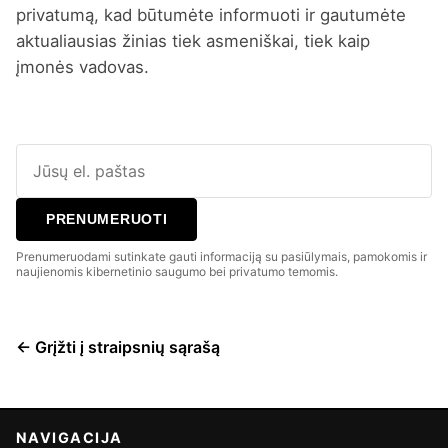
privatumą, kad būtumėte informuoti ir gautumėte
aktualiausias žinias tiek asmeniškai, tiek kaip
įmonės vadovas.
PRENUMERUOTI
Prenumeruodami sutinkate gauti informaciją su pasiūlymais, pamokomis ir
naujienomis kibernetinio saugumo bei privatumo temomis.
← Grįžti į straipsnių sąrašą
NAVIGACIJA