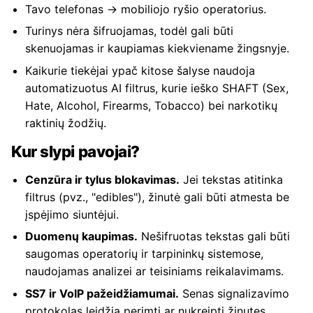
Tavo telefonas → mobiliojo ryšio operatorius.
Turinys nėra šifruojamas, todėl gali būti
skenuojamas ir kaupiamas kiekviename žingsnyje.
Kaikurie tiekėjai ypač kitose šalyse naudoja
automatizuotus AI filtrus, kurie ieško SHAFT (Sex,
Hate, Alcohol, Firearms, Tobacco) bei narkotikų
raktinių žodžių.
Kur slypi pavojai?
Cenzūra ir tylus blokavimas.
Jei tekstas atitinka
filtrus (pvz., "edibles"), žinutė gali būti atmesta be
įspėjimo siuntėjui.
Duomenų kaupimas.
Nešifruotas tekstas gali būti
saugomas operatorių ir tarpininkų sistemose,
naudojamas analizei ar teisiniams reikalavimams.
SS7 ir VoIP pažeidžiamumai.
Senas signalizavimo
protokolas leidžia perimti ar nukreipti žinutes,