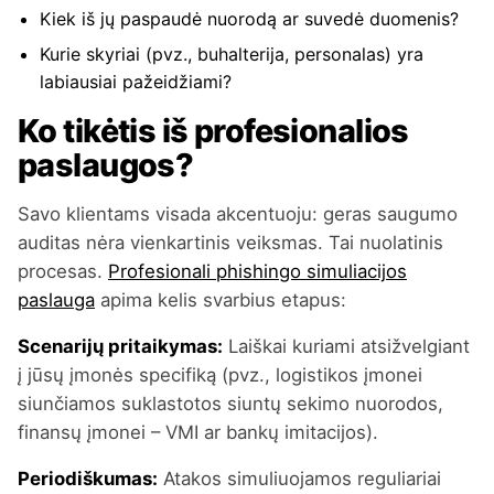
Kiek iš jų paspaudė nuorodą ar suvedė duomenis?
Kurie skyriai (pvz., buhalterija, personalas) yra
labiausiai pažeidžiami?
Ko tikėtis iš profesionalios
paslaugos?
Savo klientams visada akcentuoju: geras saugumo
auditas nėra vienkartinis veiksmas. Tai nuolatinis
procesas.
Profesionali phishingo simuliacijos
paslauga
apima kelis svarbius etapus:
Scenarijų pritaikymas:
Laiškai kuriami atsižvelgiant
į jūsų įmonės specifiką (pvz., logistikos įmonei
siunčiamos suklastotos siuntų sekimo nuorodos,
finansų įmonei – VMI ar bankų imitacijos).
Periodiškumas:
Atakos simuliuojamos reguliariai