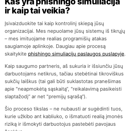
Kas yra phishingo simuliacija
ir kaip tai veikia?
Įsivaizduokite tai kaip kontrolinį skiepą jūsų
organizacijai. Mes nepuolame jūsų sistemų iš tikrųjų
– mes imituojame realias programišių atakas
saugiamoje aplinkoje. Daugiau apie procesą
skaitykite
phishingo simuliacijų paslaugos puslapyje
.
Kaip saugumo partneris, aš sukuria ir išsiunčiu jūsų
darbuotojams netikrus, tačiau stebėtinai tikroviškus
sukčių laiškus (tai gali būti suklastotas pranešimas
apie "neapmokėtą sąskaitą“, "reikalavimą pasikeisti
slaptažodį“ ar net "premijų sąrašą“).
Šio proceso tikslas – ne nubausti ar sugėdinti tuos,
kurie užkibo ant kabliuko, o išmatuoti realią įmonės
riziką ir išmokyti darbuotojus pastebėti pavojaus