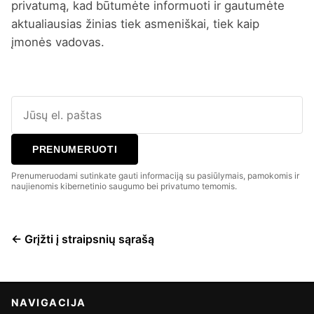
privatumą, kad būtumėte informuoti ir gautumėte
aktualiausias žinias tiek asmeniškai, tiek kaip
įmonės vadovas.
PRENUMERUOTI
Prenumeruodami sutinkate gauti informaciją su pasiūlymais, pamokomis ir
naujienomis kibernetinio saugumo bei privatumo temomis.
← Grįžti į straipsnių sąrašą
NAVIGACIJA