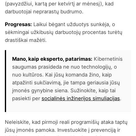
(pavyzdžiui, kartą per ketvirtį ar mėnesį), kad
darbuotojai neprarastų budrumo.
Progresas:
Laikui bėgant užduotys sunkėja, o
sėkmingai užkibusių darbuotojų procentas turėtų
drastiškai mažėti.
Mano, kaip eksperto, patarimas:
Kibernetinis
saugumas prasideda ne nuo technologijų, o
nuo kultūros. Kai jūsų komanda žino, kaip
atpažinti sukčiavimą, jie tampa geriausia jūsų
įmonės gynybine siena. Sužinokite, kaip tai
pasiekti per
socialinės inžinerijos simuliacijas
.
Neleiskite, kad pirmoji reali programišių ataka taptų
jūsų įmonės pamoka. Investuokite į prevenciją ir