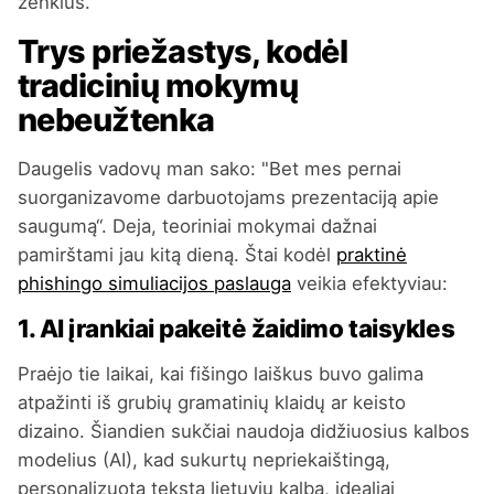
ženklus.
Trys priežastys, kodėl
tradicinių mokymų
nebeužtenka
Daugelis vadovų man sako: "Bet mes pernai
suorganizavome darbuotojams prezentaciją apie
saugumą“. Deja, teoriniai mokymai dažnai
pamirštami jau kitą dieną. Štai kodėl
praktinė
phishingo simuliacijos paslauga
veikia efektyviau:
1. AI įrankiai pakeitė žaidimo taisykles
Praėjo tie laikai, kai fišingo laiškus buvo galima
atpažinti iš grubių gramatinių klaidų ar keisto
dizaino. Šiandien sukčiai naudoja didžiuosius kalbos
modelius (AI), kad sukurtų nepriekaištingą,
personalizuotą tekstą lietuvių kalba, idealiai