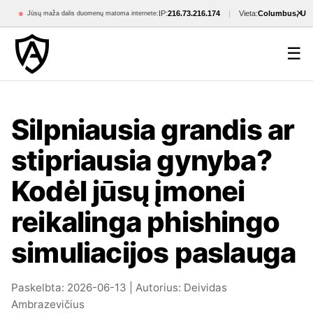
×
●
IP:
216.73.216.174
|
Vieta:
Columbus, US
Jūsų maža dalis duomenų matoma internete:
☰
Silpniausia grandis ar
stipriausia gynyba?
Kodėl jūsų įmonei
reikalinga phishingo
simuliacijos paslauga
Paskelbta: 2026-06-13 | Autorius: Deividas
Ambrazevičius