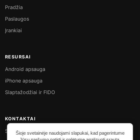
Pradžia
Paslaugos
Įrankiai
RESURSAI
Android apsauga
iPhone apsauga
Slaptažodžiai ir FIDO
KONTAKTAI
Susisiek asmeniškai - Signal
Šioje svetainėje naudojami slapukai, kad pagerintume
Jūsų naršymo patirtį ir galėtume analizuoti srautą.