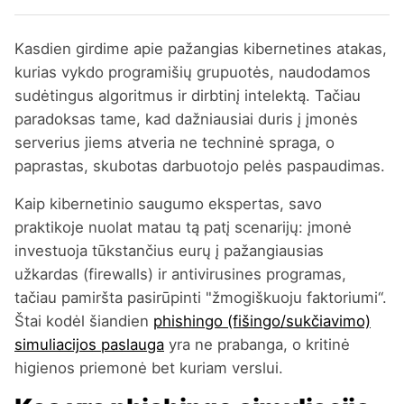
Kasdien girdime apie pažangias kibernetines atakas,
kurias vykdo programišių grupuotės, naudodamos
sudėtingus algoritmus ir dirbtinį intelektą. Tačiau
paradoksas tame, kad dažniausiai duris į įmonės
serverius jiems atveria ne techninė spraga, o
paprastas, skubotas darbuotojo pelės paspaudimas.
Kaip kibernetinio saugumo ekspertas, savo
praktikoje nuolat matau tą patį scenarijų: įmonė
investuoja tūkstančius eurų į pažangiausias
užkardas (firewalls) ir antivirusines programas,
tačiau pamiršta pasirūpinti "žmogiškuoju faktoriumi“.
Štai kodėl šiandien
phishingo (fišingo/sukčiavimo)
simuliacijos paslauga
yra ne prabanga, o kritinė
higienos priemonė bet kuriam verslui.