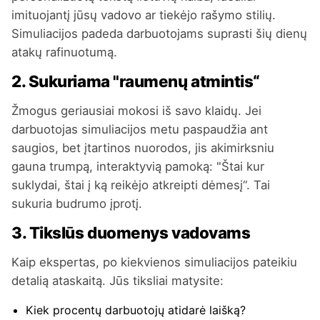
imituojantį jūsų vadovo ar tiekėjo rašymo stilių.
Simuliacijos padeda darbuotojams suprasti šių dienų
atakų rafinuotumą.
2. Sukuriama "raumenų atmintis“
Žmogus geriausiai mokosi iš savo klaidų. Jei
darbuotojas simuliacijos metu paspaudžia ant
saugios, bet įtartinos nuorodos, jis akimirksniu
gauna trumpą, interaktyvią pamoką: "Štai kur
suklydai, štai į ką reikėjo atkreipti dėmesį“. Tai
sukuria budrumo įprotį.
3. Tikslūs duomenys vadovams
Kaip ekspertas, po kiekvienos simuliacijos pateikiu
detalią ataskaitą. Jūs tiksliai matysite:
Kiek procentų darbuotojų atidarė laišką?