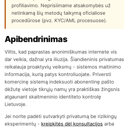
profiliavimo. Neprisiimame atsakomybės už
netinkamą šių metodų taikymą oficialiose
procedūrose (pvz. KYC/AML procesuose).
Apibendrinimas
Viltis, kad paprastas anonimiškumas internete vis
dar veikia, dažnai yra iliuzija. Šiandieninis privatumas
reikalauja proaktyvių veiksmų - sistemos maitinimo
informacija, kurią patys kontroliuojate. Priversti
komercinę sistemą indeksuoti abonentinę pašto
dėžutę vietoje tikrųjų namų yra praktiškas žingsnis
atgaunant skaitmeninio identiteto kontrolę
Lietuvoje.
Jei norite padėti sutvarkyti privatumą be rizikingų
eksperimentų -
kreipkitės dėl konsultacijos
arba