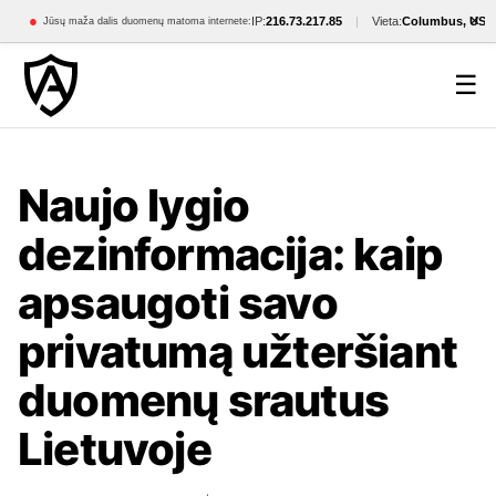
×
●
IP:
216.73.217.85
|
Vieta:
Columbus, US
Jūsų maža dalis duomenų matoma internete:
☰
Naujo lygio
dezinformacija: kaip
apsaugoti savo
privatumą užteršiant
duomenų srautus
Lietuvoje