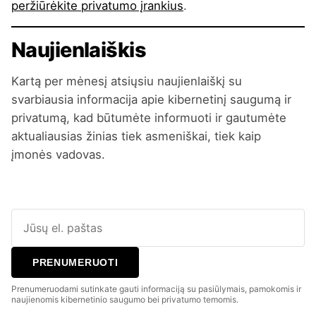
peržiūrėkite privatumo įrankius
.
Naujienlaiškis
Kartą per mėnesį atsiųsiu naujienlaiškį su
svarbiausia informacija apie kibernetinį saugumą ir
privatumą, kad būtumėte informuoti ir gautumėte
aktualiausias žinias tiek asmeniškai, tiek kaip
įmonės vadovas.
PRENUMERUOTI
Prenumeruodami sutinkate gauti informaciją su pasiūlymais, pamokomis ir
naujienomis kibernetinio saugumo bei privatumo temomis.