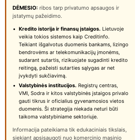
DĖMESIO:
ribos tarp privatumo apsaugos ir
įstatymų pažeidimo.
Kredito istorija ir finansų įstaigos.
Lietuvoje
veikia tokios sistemos kaip Creditinfo.
Teikiant išgalvotus duomenis bankams, lizingo
bendrovėms ar telekomunikacijų įmonėms,
sudarant sutartis, rizikuojate sugadinti kredito
reitingą, pažeisti sutarties sąlygas ar net
įvykdyti sukčiavimą.
Valstybinės institucijos.
Registrų centras,
VMI, Sodra ir kitos valstybinės įstaigos privalo
gauti tikrus ir oficialius gyvenamosios vietos
duomenis. Ši strategija niekada neturi būti
taikoma valstybiniame sektoriuje.
Informacija pateikiama tik edukaciniais tikslais,
siekiant apsisaugoti nuo komercinio masinio