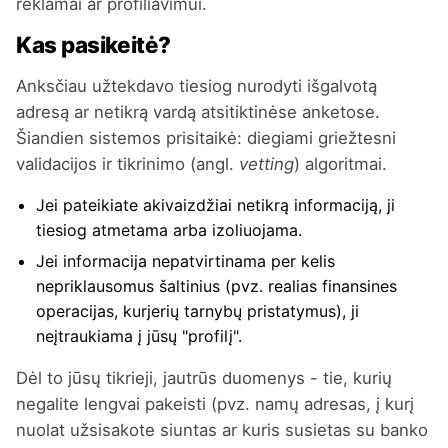
reklamai ar profiliavimui.
Kas pasikeitė?
Anksčiau užtekdavo tiesiog nurodyti išgalvotą
adresą ar netikrą vardą atsitiktinėse anketose.
Šiandien sistemos prisitaikė: diegiami griežtesni
validacijos ir tikrinimo (angl.
vetting
) algoritmai.
Jei pateikiate akivaizdžiai netikrą informaciją, ji
tiesiog atmetama arba izoliuojama.
Jei informacija nepatvirtinama per kelis
nepriklausomus šaltinius (pvz. realias finansines
operacijas, kurjerių tarnybų pristatymus), ji
neįtraukiama į jūsų "profilį".
Dėl to jūsų tikrieji, jautrūs duomenys - tie, kurių
negalite lengvai pakeisti (pvz. namų adresas, į kurį
nuolat užsisakote siuntas ar kuris susietas su banko