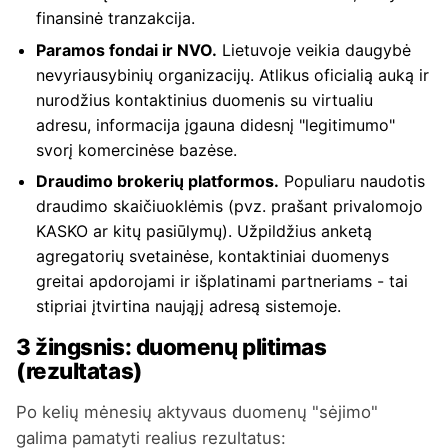
finansinė tranzakcija.
Paramos fondai ir NVO.
Lietuvoje veikia daugybė
nevyriausybinių organizacijų. Atlikus oficialią auką ir
nurodžius kontaktinius duomenis su virtualiu
adresu, informacija įgauna didesnį "legitimumo"
svorį komercinėse bazėse.
Draudimo brokerių platformos.
Populiaru naudotis
draudimo skaičiuoklėmis (pvz. prašant privalomojo
KASKO ar kitų pasiūlymų). Užpildžius anketą
agregatorių svetainėse, kontaktiniai duomenys
greitai apdorojami ir išplatinami partneriams - tai
stipriai įtvirtina naująjį adresą sistemoje.
3 žingsnis: duomenų plitimas
(rezultatas)
Po kelių mėnesių aktyvaus duomenų "sėjimo"
galima pamatyti realius rezultatus: