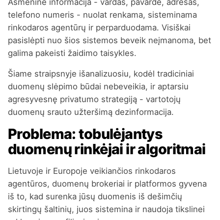
Asmeninė informacija - vardas, pavardė, adresas,
telefono numeris - nuolat renkama, sisteminama
rinkodaros agentūrų ir perparduodama. Visiškai
pasislėpti nuo šios sistemos beveik neįmanoma, bet
galima pakeisti žaidimo taisykles.
Šiame straipsnyje išanalizuosiu, kodėl tradiciniai
duomenų slėpimo būdai nebeveikia, ir aptarsiu
agresyvesnę privatumo strategiją - vartotojų
duomenų srauto užteršimą dezinformacija.
Problema: tobulėjantys
duomenų rinkėjai ir algoritmai
Lietuvoje ir Europoje veikiančios rinkodaros
agentūros, duomenų brokeriai ir platformos gyvena
iš to, kad surenka jūsų duomenis iš dešimčių
skirtingų šaltinių, juos sistemina ir naudoja tikslinei