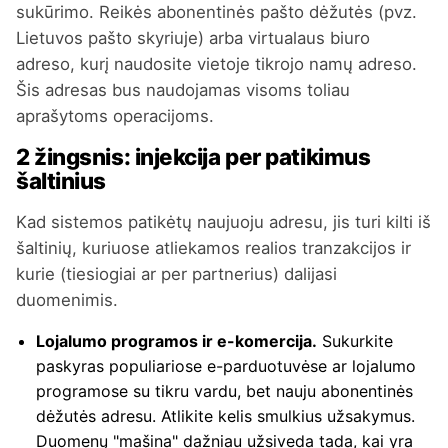
sukūrimo. Reikės abonentinės pašto dėžutės (pvz.
Lietuvos pašto skyriuje) arba virtualaus biuro
adreso, kurį naudosite vietoje tikrojo namų adreso.
Šis adresas bus naudojamas visoms toliau
aprašytoms operacijoms.
2 žingsnis: injekcija per patikimus
šaltinius
Kad sistemos patikėtų naujuoju adresu, jis turi kilti iš
šaltinių, kuriuose atliekamos realios tranzakcijos ir
kurie (tiesiogiai ar per partnerius) dalijasi
duomenimis.
Lojalumo programos ir e-komercija.
Sukurkite
paskyras populiariose e-parduotuvėse ar lojalumo
programose su tikru vardu, bet nauju abonentinės
dėžutės adresu. Atlikite kelis smulkius užsakymus.
Duomenų "mašina" dažniau užsiveda tada, kai yra