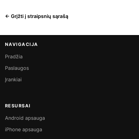
← Grįžti į straipsnių sąrašą
NAVIGACIJA
Pradžia
Paslaugos
Įrankiai
RESURSAI
Android apsauga
iPhone apsauga