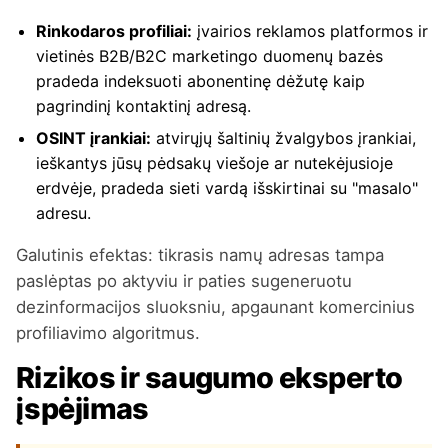
Rinkodaros profiliai:
įvairios reklamos platformos ir
vietinės B2B/B2C marketingo duomenų bazės
pradeda indeksuoti abonentinę dėžutę kaip
pagrindinį kontaktinį adresą.
OSINT įrankiai:
atvirųjų šaltinių žvalgybos įrankiai,
ieškantys jūsų pėdsakų viešoje ar nutekėjusioje
erdvėje, pradeda sieti vardą išskirtinai su "masalo"
adresu.
Galutinis efektas: tikrasis namų adresas tampa
paslėptas po aktyviu ir paties sugeneruotu
dezinformacijos sluoksniu, apgaunant komercinius
profiliavimo algoritmus.
Rizikos ir saugumo eksperto
įspėjimas